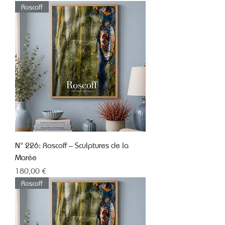
Roscoff
N° 226: Roscoff – Sculptures de la
Marée
Prix
180,00 €
Roscoff