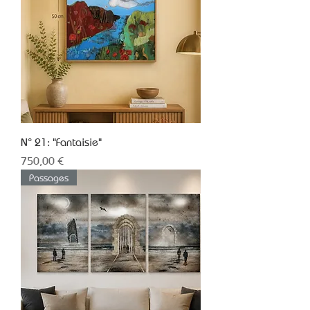
N° 21: "Fantaisie"
Prix
750,00 €
Passages