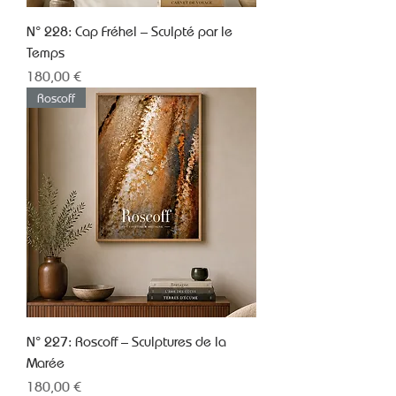
N° 228: Cap Fréhel – Sculpté par le
Temps
Prix
180,00 €
Roscoff
N° 227: Roscoff – Sculptures de la
Marée
Prix
180,00 €