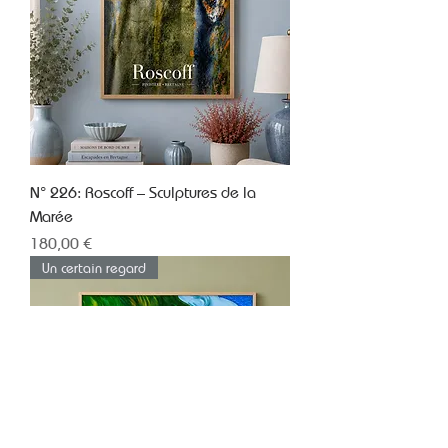
N° 226: Roscoff – Sculptures de la
Marée
Prix
180,00 €
Un certain regard