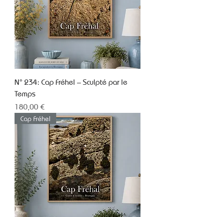
N° 234: Cap Fréhel – Sculpté par le
Temps
Prix
180,00 €
Cap Fréhel