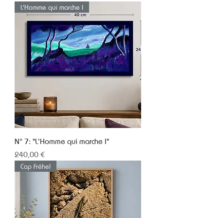
L'Homme qui marche I
N° 7: "L'Homme qui marche I"
Prix
240,00 €
Cap Fréhel