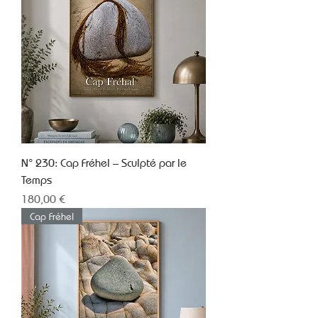
N° 230: Cap Fréhel – Sculpté par le
Temps
Prix
180,00 €
Cap Fréhel