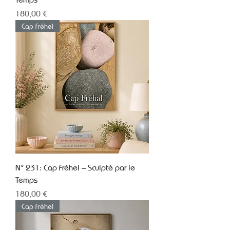
Prix
180,00 €
Cap Fréhel
N° 231: Cap Fréhel – Sculpté par le
Temps
Prix
180,00 €
Cap Fréhel