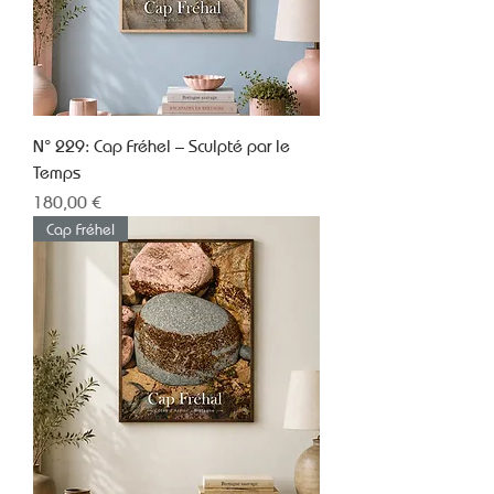
N° 229: Cap Fréhel – Sculpté par le
Temps
Prix
180,00 €
Cap Fréhel