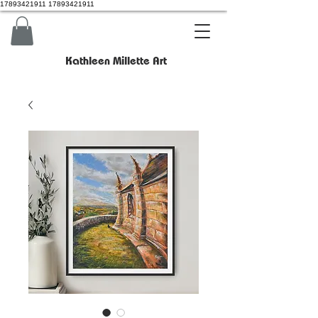
17893421911 17893421911
Kathleen Millette Art