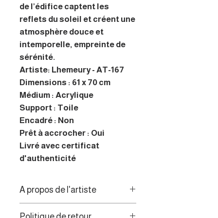
de l’édifice captent les
reflets du soleil et créent une
atmosphère douce et
intemporelle, empreinte de
sérénité.
Artiste: Lhemeury - AT-167
Dimensions : 61 x 70 cm
Médium : Acrylique
Support : Toile
Encadré : Non
Prêt à accrocher : Oui
Livré avec certificat
d'authenticité
A propos de l'artiste
Originaire des Côtes-d’Armor,
Politique de retour