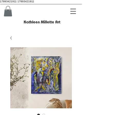
17893421911 17893421911
Kathleen Millette Art