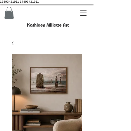
17893421911 17893421911
Kathleen Millette Art