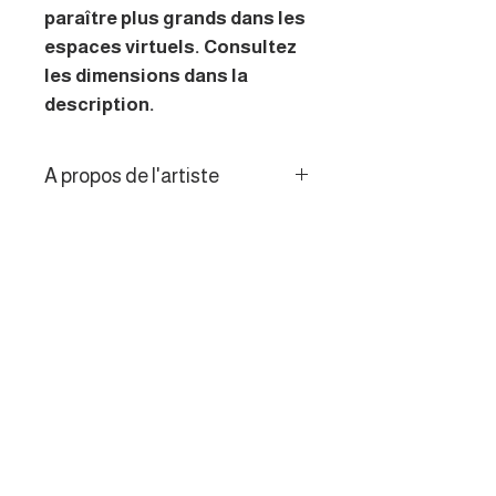
paraître plus grands dans les
espaces virtuels. Consultez
les dimensions dans la
description.
A propos de l'artiste
Photographe d’art depuis près
Politique de retour
de quarante ans, je crée des
œuvres surréalistes uniques
Les consommateurs de l’UE
en fusionnant exclusivement
disposent d’un droit de
mes propres photographies
rétractation de 14 jours.
pour explorer la mémoire, les
lieux, les émotions et les récits
humains, sans recours à
l’intelligence artificielle.
MENU
Galerie des artistes