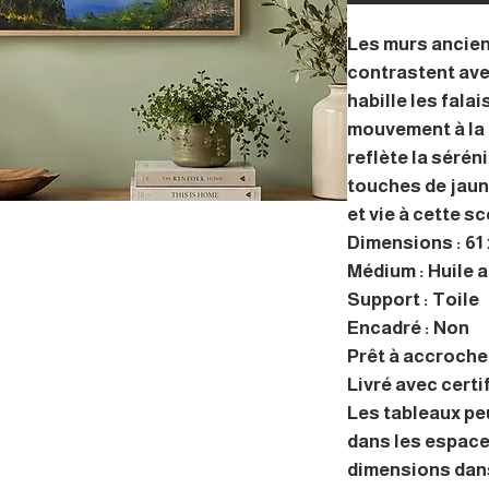
Les murs ancien
contrastent ave
habille les fala
mouvement à la 
reflète la sérén
touches de jaune
et vie à cette s
Dimensions : 61 
Médium : Huile 
Support : Toile
Encadré : Non
Prêt à accrocher
Livré avec certi
Les tableaux pe
dans les espace
dimensions dans