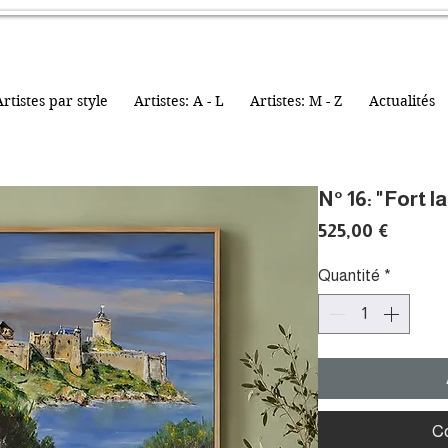
rtistes par style
Artistes: A - L
Artistes: M - Z
Actualités
N° 16: "Fort l
Prix
525,00 €
Quantité
*
C