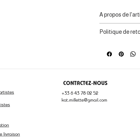
A propos de l'art
La peinture pour
Politique de ret
de s’évader le lo
Bourguignonnes, 
Les consommateur
Breton.
de rétractation d
CONTACTEZ-NOUS
artistes
+33 6 43 78 02 52
kat.millette@gmail.com
tistes
ation
e livraison