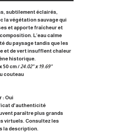
s, subtilement éclairés,
c la végétation sauvage qui
ises et apporte fraîcheur et
composition. L’eau calme
ité du paysage tandis que les
 et de vert insufflent chaleur
cène historique.
x 50 cm /
24.02" x 19.69"
au couteau
 : Oui
ficat d'authenticité
uvent paraître plus grands
s virtuels. Consultez les
 la description.