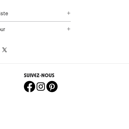
iste
 l'artiste est devenue une façon
our
ng de nos rivières
Jurassiennes ou du littoral
s de l’UE disposent d’un droit
e 14 jours.
SUIVEZ-NOUS