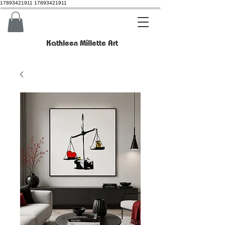
17893421911 17893421911
Kathleen Millette Art