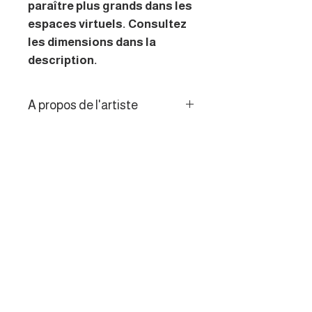
paraître plus grands dans les
espaces virtuels. Consultez
les dimensions dans la
description.
A propos de l'artiste
Mooven’s est un artiste
Politique de retour
contemporain breton dont les
œuvres uniques en noir et
Les consommateurs de l’UE
blanc réinventent les jeux
disposent d’un droit de
d’ombres et de contrastes à
rétractation de 14 jours.
travers une approche inspirée
du street art et réalisée à
l’acrylique et au Posca.
MENU
Galerie des artistes