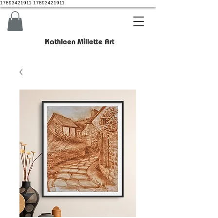
17893421911 17893421911
Kathleen Millette Art