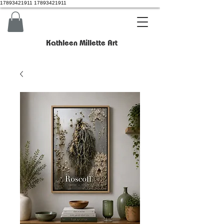
17893421911 17893421911
Kathleen Millette Art