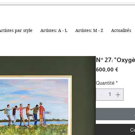
rtistes par style
Artistes: A - L
Artistes: M - Z
Actualités
N° 27: "Oxyg
Prix
600,00 €
Quantité
*
C