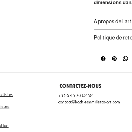
dimensions dans
A propos de l'art
Peintre figuratif, l
Politique de ret
temps qui passe, 
couleurs, de lumièr
Les consommateur
de rétractation d
CONTACTEZ-NOUS
artistes
+33 6 43 78 02 52
contact@kathleenmillette-art.com
tistes
ation