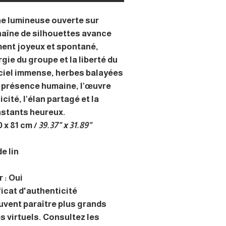
e lumineuse ouverte sur
chaîne de silhouettes avance
ent joyeux et spontané,
rgie du groupe et la liberté du
ciel immense, herbes balayées
et présence humaine, l’œuvre
cité, l’élan partagé et la
nstants heureux.
 x 81 cm /
39.37" x 31.89"
e lin
 : Oui
ficat d'authenticité
uvent paraître plus grands
s virtuels. Consultez les