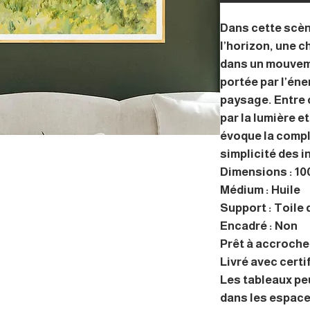
Dans cette scèn
l’horizon, une 
dans un mouvem
portée par l’éne
paysage. Entre 
par la lumière 
évoque la compli
simplicité des i
Dimensions : 100
Médium : Huile
Support : Toile d
Encadré : Non
Prêt à accrocher
Livré avec certi
Les tableaux pe
dans les espace