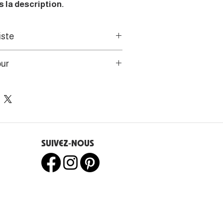
 la description.
iste
'artiste vous invite à passer outre le
our
en contemplant des fenêtres de
e et d'ombre.
s de l’UE disposent d’un droit
e 14 jours.
SUIVEZ-NOUS