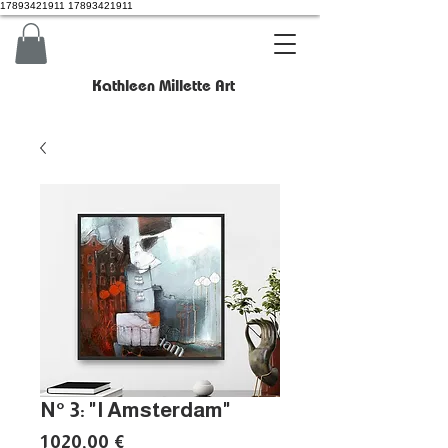
17893421911 17893421911
Kathleen Millette Art
N° 3: "I Amsterdam"
Prix
1 020,00 €