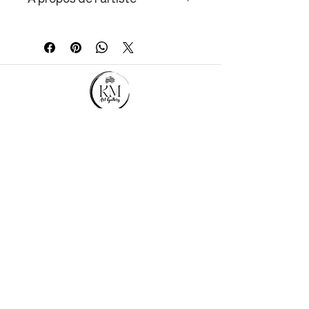
À travers ses tableaux, Diem Thuy
Le Mai invite les spectateurs à une
introspection profonde, entre le
rêve et la réalité.
MENU
Galerie des artistes
Appel aux artistes
Contact
La défiscalisation
Conditions de livraison
Mentions Légales
Conditions Générales de Ventes
CONTACTEZ-NOUS