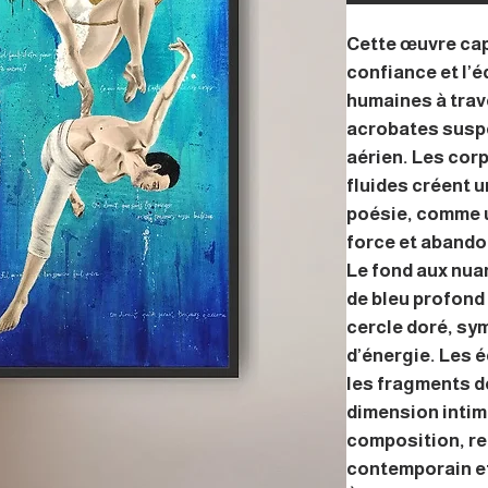
Cette œuvre cap
confiance et l’é
humaines à trave
acrobates susp
aérien. Les cor
fluides créent u
poésie, comme u
force et abando
Le fond aux nua
de bleu profond 
cercle doré, sym
d’énergie. Les 
les fragments d
dimension intim
composition, re
contemporain e