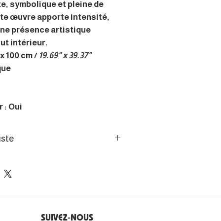
te, symbolique et pleine de
e œuvre apporte intensité,
une présence artistique
ut intérieur.
x 100 cm /
19.69" x 39.37"
que
 : Oui
iste
ppliqués, l’artiste transforme
coute en une expérience
e toile devient la traduction
SUIVEZ-NOUS