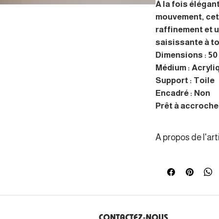
À la fois élégan
mouvement, cett
raffinement et 
saisissante à to
Dimensions : 50 
Médium : Acryli
Support : Toile
Encadré : Non
Prêt à accrocher
A propos de l'art
Formée en arts a
l’expérience d’é
visuelle où chaqu
d’une chanson.
CONTACTEZ-NOUS