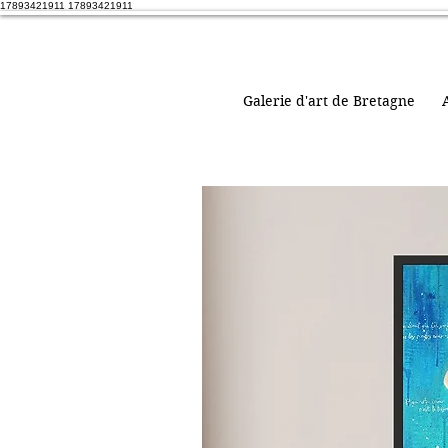
17893421911 17893421911
Galerie d'art de Bretagne
A