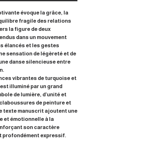
tivante évoque la grâce, la
quilibre fragile des relations
rs la figure de deux
endus dans un mouvement
ps élancés et les gestes
ne sensation de légèreté et de
ne danse silencieuse entre
n.
nces vibrantes de turquoise et
est illuminé par un grand
bole de lumière, d’unité et
éclaboussures de peinture et
e texte manuscrit ajoutent une
e et émotionnelle à la
nforçant son caractère
t profondément expressif.