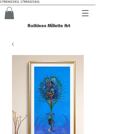
17893421911 17893421911
Kathleen Millette Art