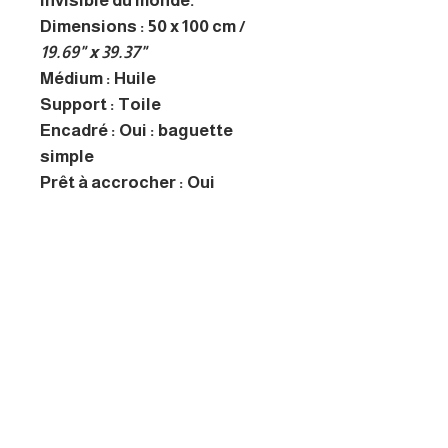
invisible du monde.
Dimensions : 50 x 100 cm /
19.69" x 39.37"
Médium : Huile
Support : Toile
Encadré : Oui : baguette
simple
Prêt à accrocher : Oui
A propos de l'artiste
L’artiste recherche toujours
l’El Dorado des latinos : « le cri
douloureux de son pinceau
transperce la toile, le couteau
déchire un morceau de pagne,
maintenant devenu photo… la
vie et le futur vivront dans le