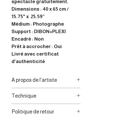
spectacle gratuitement.
Dimensions : 40 x 65 cm /
15.75" x 25.59”
Médium : Photographe
Support : DIBON+PLEXI
Encadré : Non
Prêt à accrocher : Oui
Livré avec certificat
d'authenticité
A propos de l'artiste
La photographe est un artiste
Technique
d’œuvres visuelles. Il explore
les profondeurs du chaos
Photos d’affiches déchirées
Politique de retour
urbain, pour en révéler l’âme
donc les couleurs et
cachée. Photos d’affiches
structures sont poussées à
Les consommateurs de l’UE
déchirées donc les couleurs et
leur maximum avec les défauts