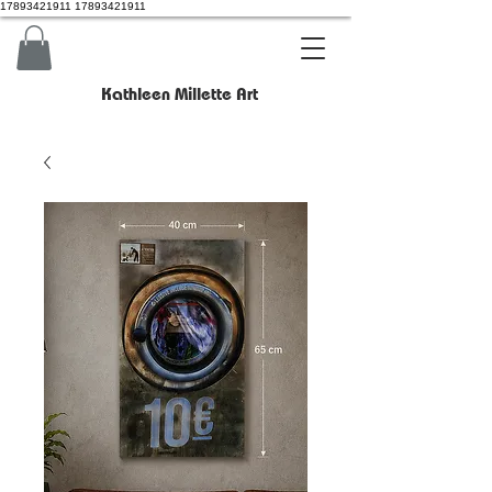
17893421911 17893421911
Kathleen Millette Art