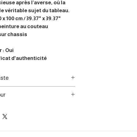
cieuse après l’averse, où la
le véritable sujet du tableau.
 x 100 cm / 39.37" x 39.37"
 peinture au couteau
sur chassis
 : Oui
ficat d'authenticité
iste
 à Rennes, je peins au couteau la
our
u quotidien urbain et maritime,
e cachée des villes et des ports.
s de l’UE disposent d’un droit
e 14 jours.