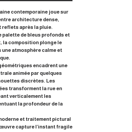
aine contemporaine joue sur
entre architecture dense,
 reflets après la pluie.
 palette de bleus profonds et
, la composition plonge le
s une atmosphère calme et
que.
géométriques encadrent une
trale animée par quelques
lhouettes discrètes. Les
ées transforment la rue en
eant verticalement les
entuant la profondeur de la
moderne et traitement pictural
’œuvre capture l’instant fragile