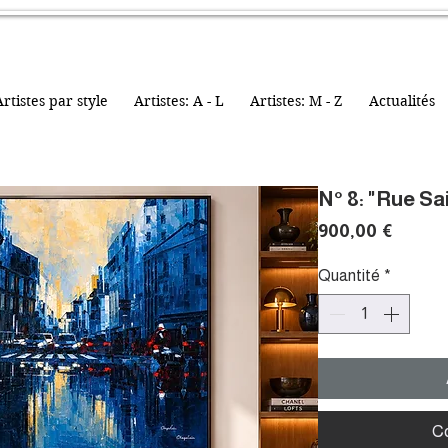
rtistes par style
Artistes: A - L
Artistes: M - Z
Actualités
N° 8: "Rue Sa
Prix
900,00 €
Quantité
*
C