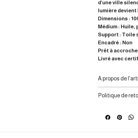
d’une ville silen
lumière devient 
Dimensions : 100
Médium : Huile,
Support : Toile 
Encadré : Non
Prêt à accrocher
Livré avec certi
A propos de l'art
Artiste installée
Politique de ret
force poétique d
révélant l’énergi
Les consommateur
de rétractation d