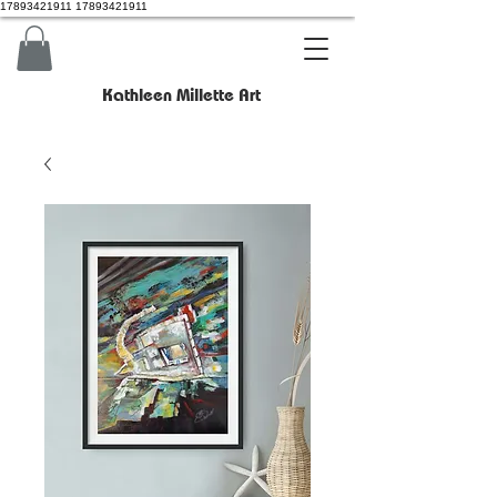
17893421911 17893421911
Kathleen Millette Art