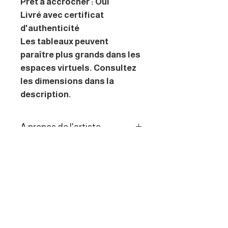
Prêt à accrocher : Oui
Livré avec certificat
d'authenticité
Les tableaux peuvent
paraître plus grands dans les
espaces virtuels. Consultez
les dimensions dans la
description.
A propos de l'artiste
Mooven’s est un artiste
Politique de retour
contemporain breton dont les
œuvres uniques en noir et
Les consommateurs de l’UE
blanc réinventent les jeux
disposent d’un droit de
d’ombres et de contrastes à
rétractation de 14 jours.
travers une approche inspirée
du street art et réalisée à