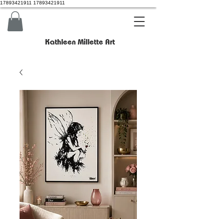
17893421911 17893421911
Kathleen Millette Art