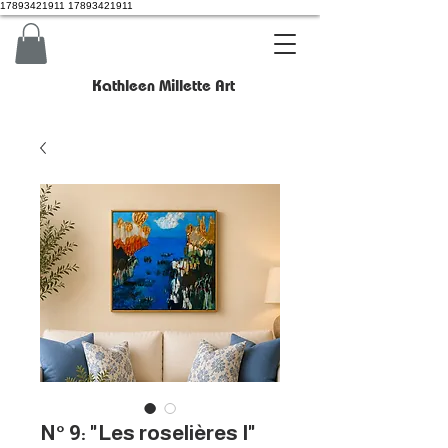
17893421911 17893421911
Kathleen Millette Art
N° 9: "Les roselières I"