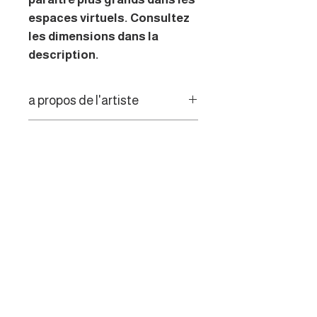
espaces virtuels. Consultez
les dimensions dans la
description.
a propos de l'artiste
Peintre figuratif, l’artiste vous
Politique de retour
invite à passer outre le temps
qui passe, en contemplant des
Les consommateurs de l’UE
fenêtres de couleurs, de
disposent d’un droit de
lumière et d'ombre.
rétractation de 14 jours.
MENU
Galerie des artistes