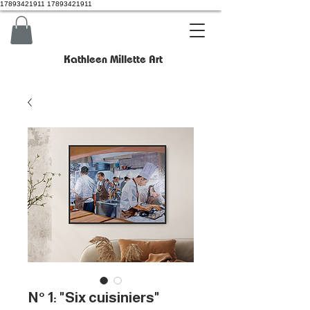
17893421911 17893421911
Kathleen Millette Art
N° 1: "Six cuisiniers"