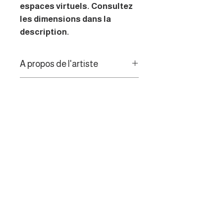
espaces virtuels. Consultez
les dimensions dans la
description.
A propos de l'artiste
Peintre figuratif, l'artiste vous
Politique de retour
invite à passer outre le temps qui
passe, en contemplant des
Les consommateurs de l’UE
fenêtres de couleurs, de lumière et
disposent d’un droit de
d'ombre.
rétractation de 14 jours.
MENU
Galerie des artistes
Appel aux artistes