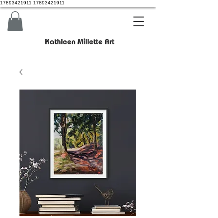
17893421911 17893421911
Kathleen Millette Art