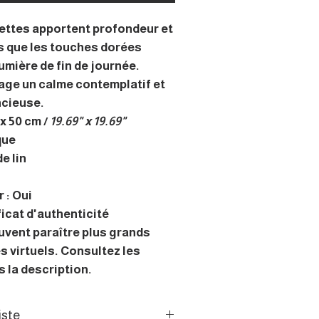
ettes apportent profondeur et
is que les touches dorées
umière de fin de journée.
ge un calme contemplatif et
ncieuse.
x 50 cm /
19.69" x 19.69"
que
e lin
 : Oui
ficat d'authenticité
uvent paraître plus grands
s virtuels. Consultez les
 la description.
iste