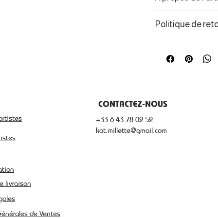
L'univers de l'ar
Politique de ret
découvrir des pa
Les consommateur
de rétractation d
CONTACTEZ-NOUS
artistes
+33 6 43 78 02 52
kat.millette@gmail.com
tistes
ation
e livraison
gales
Générales de Ventes