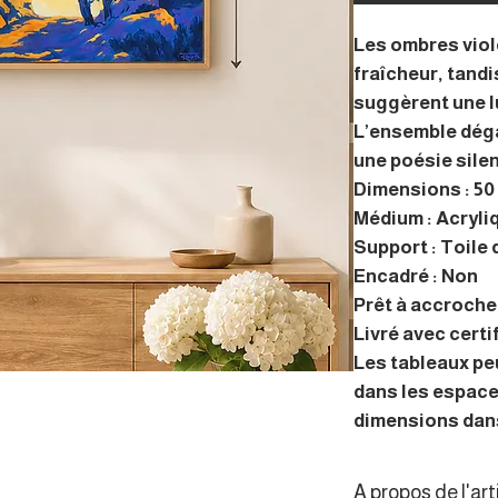
Les ombres viol
fraîcheur, tand
suggèrent une l
L’ensemble déga
une poésie sile
Dimensions : 50 
Médium : Acryli
Support : Toile d
Encadré : Non
Prêt à accrocher
Livré avec certi
Les tableaux pe
dans les espace
dimensions dans
A propos de l'art