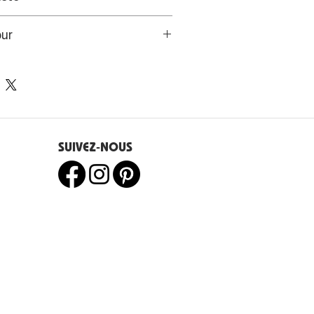
tiste peintre bretonne offre à
our
ysages intérieurs et universels.
s de l’UE disposent d’un droit
e 14 jours.
SUIVEZ-NOUS