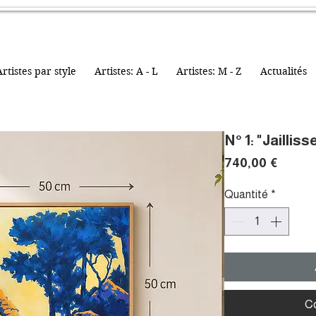
rtistes par style
Artistes: A - L
Artistes: M - Z
Actualités
N° 1: "Jaillis
Prix
740,00 €
Quantité
*
C