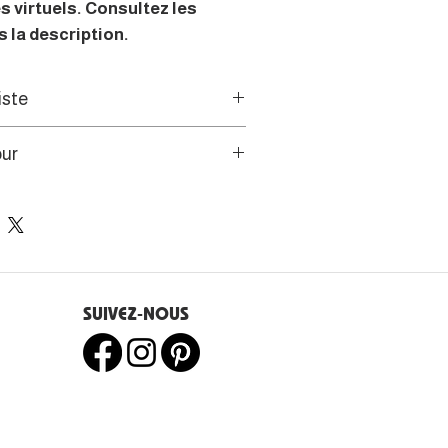
s virtuels. Consultez les
 la description.
iste
République tchèque, l’artiste
our
ion par le biais des motifs slaves
eubles peints de son pays :
s de l’UE disposent d’un droit
iseaux mais aussi des broderies
e 14 jours.
mes de paon, cornes de bélier et
SUIVEZ-NOUS