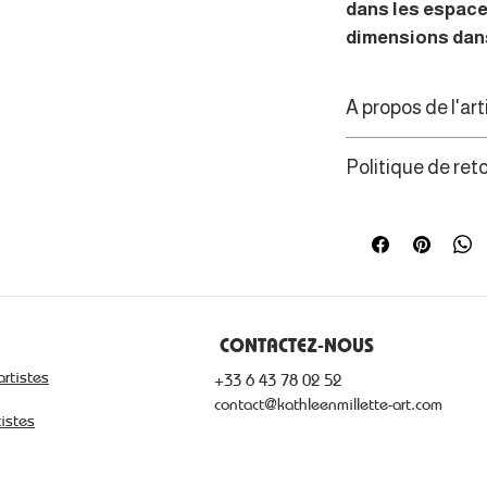
dans les espace
dimensions dans
A propos de l'art
Originaire de la 
Politique de ret
trouve l’inspirat
qui ornent les m
Les consommateur
fleurs, cœurs, o
de rétractation d
bigoudènes : plu
autres fougères.
CONTACTEZ-NOUS
artistes
+33 6 43 78 02 52
contact@kathleenmillette-art.com
tistes