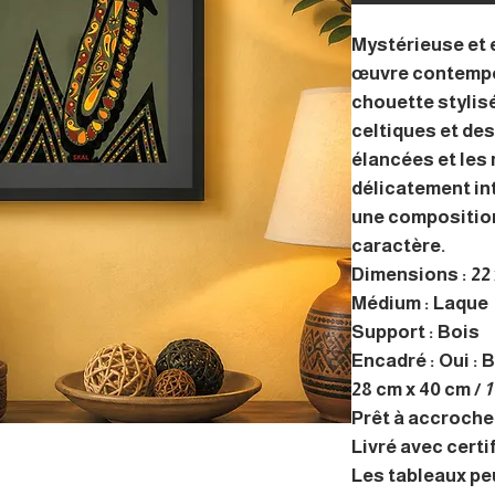
Mystérieuse et 
œuvre contempo
chouette stylis
celtiques et des
élancées et les
délicatement in
une composition
caractère.
Dimensions : 22 
Médium : Laque
Support : Bois
Encadré : Oui : 
28 cm x 40 cm /
1
Prêt à accrocher
Livré avec certi
Les tableaux pe