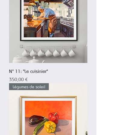
N° 11: "Le cuisinier"
Prix
350,00 €
Légumes de soleil