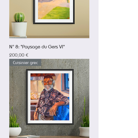
N° 8: "Paysage du Gers VI"
Prix
200,00 €
Cuisinier grec