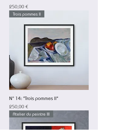
Prix
250,00 €
Trois pommes II
N° 14: "Trois pommes II"
Prix
250,00 €
Atelier du peintre III