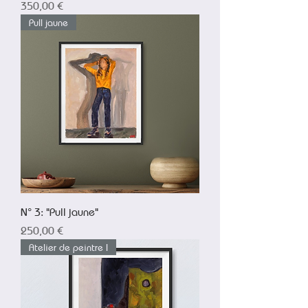
Prix
350,00 €
Pull jaune
N° 3: "Pull jaune"
Prix
250,00 €
Atelier de peintre I