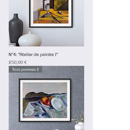
N°4: "Atelier de peintre I"
Prix
250,00 €
Trois pommes II