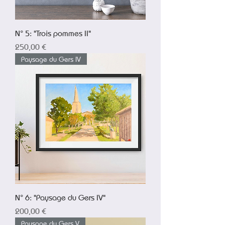
N° 5: "Trois pommes II"
Prix
250,00 €
Paysage du Gers IV
N° 6: "Paysage du Gers IV"
Prix
200,00 €
Paysage du Gers V