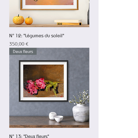
N° 12: "Légumes du soleil"
Prix
350,00 €
Deux fleurs
N° 13: "Deux fleurs"