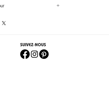
 l'artiste vous invite à passer
our
ui passe, en contemplant des
eurs, de lumière et d'ombre.
s de l’UE disposent d’un droit
e 14 jours.
SUIVEZ-NOUS