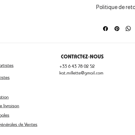
Peintre figuratif,
Politique de ret
outre le temps q
fenêtres de coul
Les consommateur
de rétractation d
CONTACTEZ-NOUS
artistes
+33 6 43 78 02 52
kat.millette@gmail.com
tistes
ation
e livraison
gales
Générales de Ventes