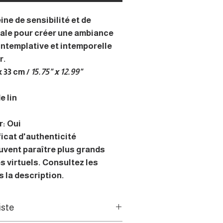
ine de sensibilité et de
éale pour créer une ambiance
ntemplative et intemporelle
r.
 33 cm /
15.75" x 12.99"
e lin
r: Oui
ficat d'authenticité
uvent paraître plus grands
s virtuels. Consultez les
 la description.
iste