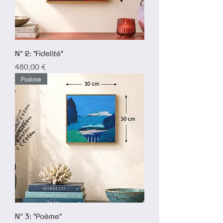
N° 2: "Fidelité"
Prix
480,00 €
Poéme
N° 3: "Poème"