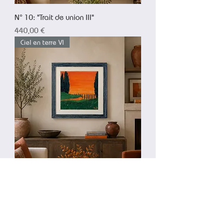
N° 10: "Trait de union III"
Prix
440,00 €
Ciel en terre VI
N° 11: "Ciel en terre VI"
Prix
440,00 €
Ciel en terre III