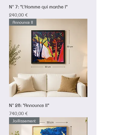
N° 7: "L'Homme qui marche I"
Prix
240,00 €
Announce II
N° 28: "Announce II"
Prix
740,00 €
Jaillissement