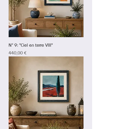
N° 9: "Ciel en terre VIII"
Prix
440,00 €