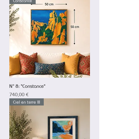
Constance
N° 8: "Constance"
Prix
740,00 €
Ciel en terre III