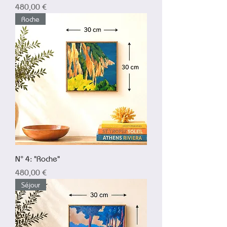
Prix
480,00 €
Roche
N° 4: "Roche"
Prix
480,00 €
Séjour