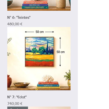
N° 6: "Teintes"
Prix
480,00 €
N° 7: "Eclat"
Prix
740,00 €