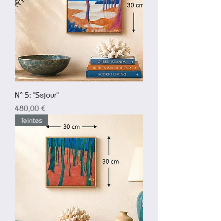
N° 5: "Sejour"
Prix
480,00 €
Teintes