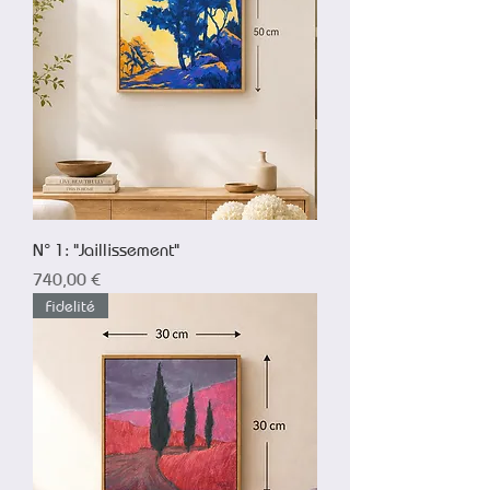
N° 1: "Jaillissement"
Prix
740,00 €
Fidelité