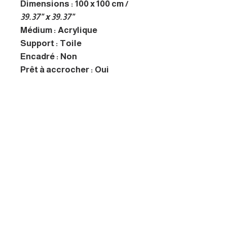
Dimensions : 100 x 100 cm /
39.37" x 39.37"
Médium : Acrylique
Support : Toile
Encadré : Non
Prêt à accrocher : Oui
A propos de l'artiste
Formée en arts appliqués,
l’artiste transforme
l’expérience d’écoute en une
expérience visuelle où chaque
toile devient la traduction
d’une chanson.
MENU
Galerie des artistes