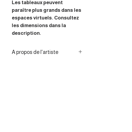
Les tableaux peuvent
paraître plus grands dans les
espaces virtuels. Consultez
les dimensions dans la
description.
A propos de l'artiste
À travers une peinture
Politique de retour
intuitive et profondément
introspective, cet artiste
Les consommateurs de l’UE
autodidacte transforme sa
disposent d’un droit de
quête de sens et sa réflexion
rétractation de 14 jours.
sur le cerveau en un langage
visuel singulier, où chaque toile
devient un espace de pensée,
d’émotion et de liberté
intérieure.
MENU