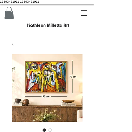
17893421911 17893421911
Kathleen Millette Art