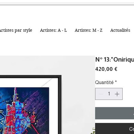
rtistes par style
Artistes: A - L
Artistes: M - Z
Actualités
N° 13:"Oniriq
Prix
420,00 €
Quantité
*
C