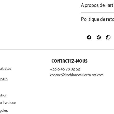
A propos de l'art
La vision archite
Politique de ret
l’irréalisme pour
émotionnelle. Un 
Les consommateur
de témoigner du 
de rétractation d
Port Louis en par
CONTACTEZ-NOUS
artistes
+33 6 43 78 02 52
contact@kathleenmillette-art.com
tistes
ation
e livraison
gales