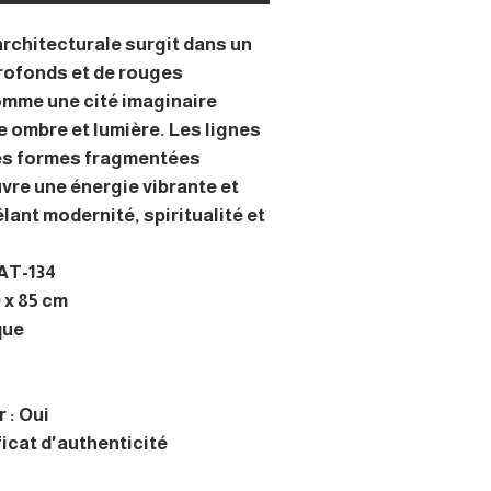
architecturale surgit dans un
profonds et de rouges
mme une cité imaginaire
 ombre et lumière. Les lignes
les formes fragmentées
uvre une énergie vibrante et
ant modernité, spiritualité et
 AT-134
 x 85 cm
que
 : Oui
ficat d'authenticité