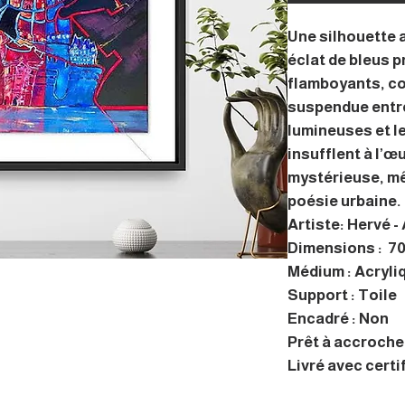
Une silhouette 
éclat de bleus 
flamboyants, co
suspendue entre
lumineuses et 
insufflent à l’œ
mystérieuse, mêl
poésie urbaine.
Artiste: Hervé -
Dimensions : 70
Médium : Acryli
Support : Toile
Encadré : Non
Prêt à accrocher
Livré avec certi