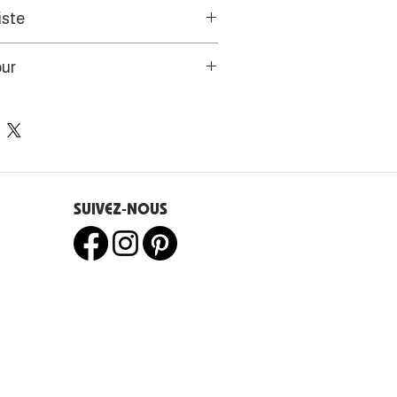
iste
cturale de l’artiste se mêle à
our
 une figuration narrative et
travail d’aplats couleur or afin
s de l’UE disposent d’un droit
riche passé de la Bretagne et
e 14 jours.
ticulier.
SUIVEZ-NOUS