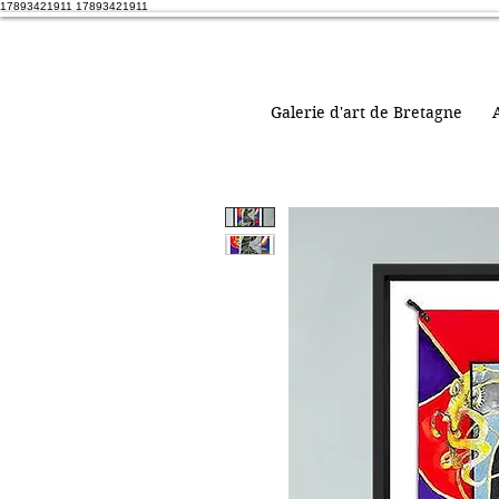
17893421911 17893421911
Galerie d'art de Bretagne
A