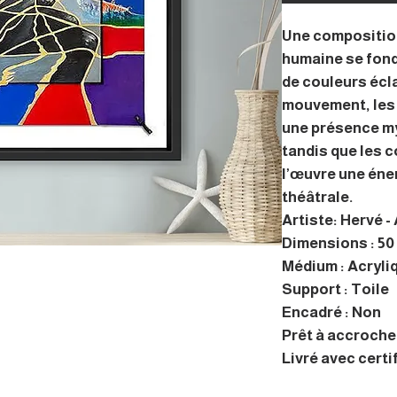
Une composition
humaine se fond
de couleurs écl
mouvement, les 
une présence my
tandis que les c
l’œuvre une éne
théâtrale.
Artiste: Hervé -
Dimensions : 50
Médium : Acryli
Support : Toile
Encadré : Non
Prêt à accrocher
Livré avec certi