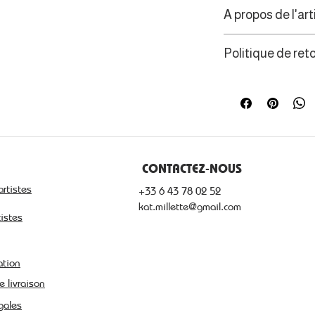
A propos de l'art
La vision archite
Politique de ret
l’irréalisme pour
émotionnelle. Un 
Les consommateur
de témoigner du 
de rétractation d
Port Louis en par
CONTACTEZ-NOUS
artistes
+33 6 43 78 02 52
kat.millette@gmail.com
tistes
ation
e livraison
gales