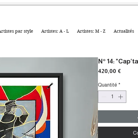
rtistes par style
Artistes: A - L
Artistes: M - Z
Actualités
N° 14: "Cap't
Prix
420,00 €
Quantité
*
C