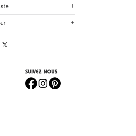
iste
cturale de l’artiste se mêle à
our
 une figuration narrative et
travail d’aplats couleur or afin
s de l’UE disposent d’un droit
riche passé de la Bretagne et
e 14 jours.
ticulier.
SUIVEZ-NOUS