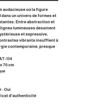
 audacieuse où la figure
 dans un univers de formes et
atantes. Entre abstraction et
lignes lumineuses dessinent
stérieuse et expressive,
ontrastes vibrants insufflent à
rgie contemporaine, presque
 AT-134
 x 70 cm
que
 : Oui
ficat d'authenticité