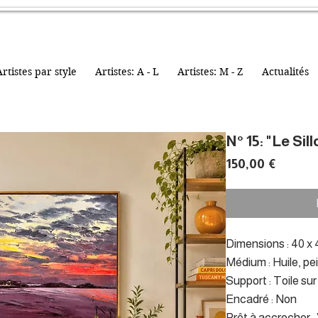
rtistes par style
Artistes: A - L
Artistes: M - Z
Actualités
N° 15: "Le Sil
Prix
150,00 €
Dimensions : 40 x 4
Médium : Huile, pe
Support : Toile su
Encadré : Non
Prêt à accrocher 