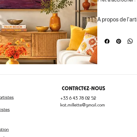
A propos de l'art
Artiste installée
force poétique d
révélant l’énergi
CONTACTEZ-NOUS
artistes
+33 6 43 78 02 52
kat.millette@gmail.com
tistes
ation