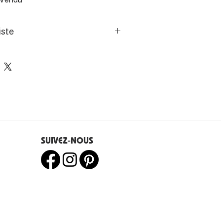
iste
 à Rennes, je peins au couteau la
u quotidien urbain et maritime,
e cachée des villes et des ports.
SUIVEZ-NOUS