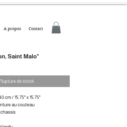
A propos
Contact
lon, Saint Malo"
Rupture de stock
0 cm / 15.75" x 15.75"
inture au couteau
r chassis
: Vendu