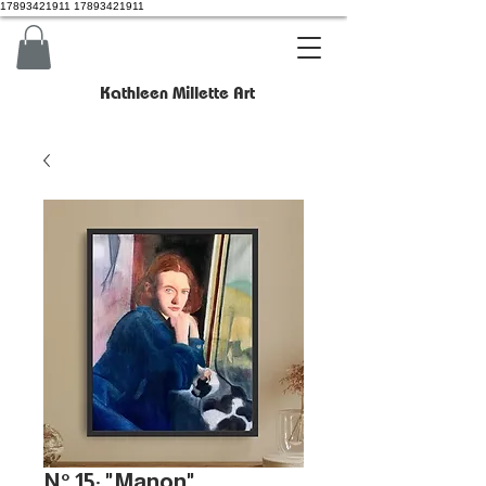
17893421911 17893421911
Kathleen Millette Art
N° 15: "Manon"