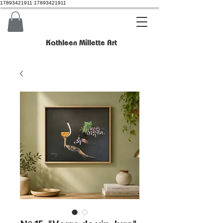
17893421911 17893421911
Kathleen Millette Art