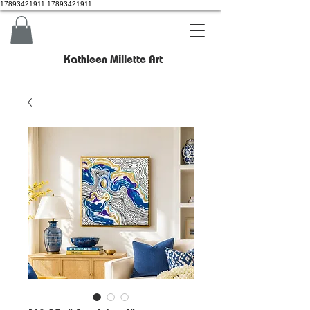
17893421911 17893421911
Kathleen Millette Art