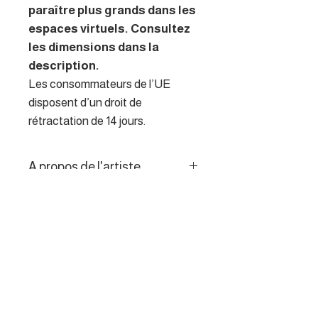
paraître plus grands dans les
espaces virtuels. Consultez
les dimensions dans la
description.
Les consommateurs de l’UE
disposent d’un droit de
rétractation de 14 jours.
A propos de l'artiste
La peinture pour l'artiste est
Politique de retour
devenue une façon de
s’évader le long de nos rivières
Les consommateurs de l’UE
Bourguignonnes,
disposent d’un droit de
Jurassiennes ou du littoral
rétractation de 14 jours.
Breton.