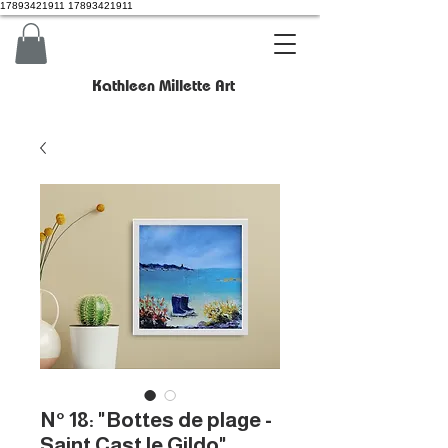
17893421911 17893421911
Kathleen Millette Art
N° 18: "Bottes de plage -
Saint Cast le Gildo"