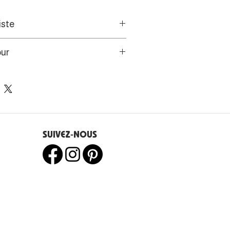
iste
ivisme, les toiles et dessins,
our
de l'CAC, l’artiste mettent en
auvage de contrées lointaines,
s de l’UE disposent d’un droit
eauté autant que leurs extrêmes
e 14 jours.
SUIVEZ-NOUS