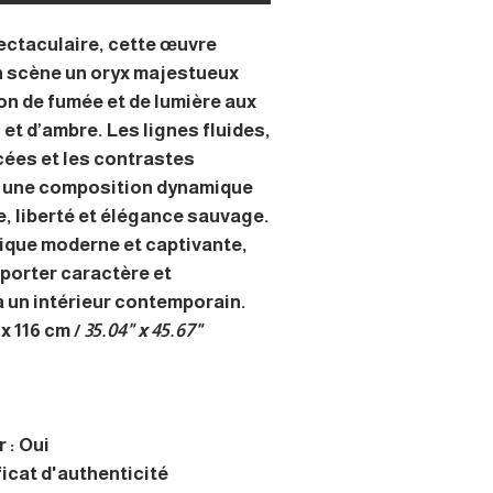
ectaculaire, cette œuvre
n scène un oryx majestueux
on de fumée et de lumière aux
et d’ambre. Les lignes fluides,
cées et les contrastes
t une composition dynamique
e, liberté et élégance sauvage.
tique moderne et captivante,
pporter caractère et
à un intérieur contemporain.
x 116 cm /
35.04" x 45.67"
 : Oui
ficat d'authenticité