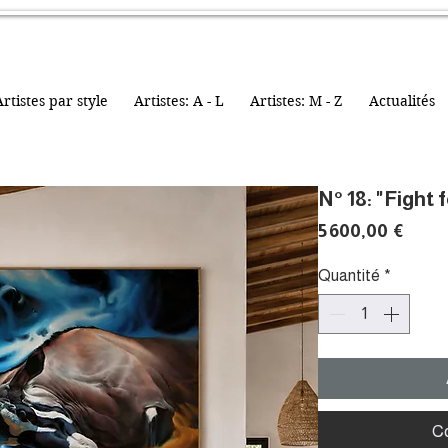
rtistes par style
Artistes: A - L
Artistes: M - Z
Actualités
N° 18: "Fight f
Prix
5 600,00 €
Quantité
*
C