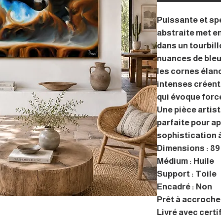
Puissante et sp
abstraite met e
dans un tourbill
nuances de bleu 
les cornes élan
intenses créen
qui évoque forc
Une pièce artis
parfaite pour a
sophistication 
Dimensions : 89 
Médium : Huile
Support : Toile
Encadré : Non
Prêt à accrocher
Livré avec certi