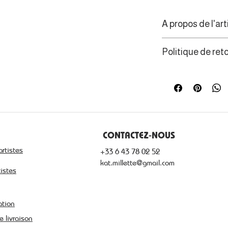
A propos de l'art
Reflet de son art
Politique de ret
artiste certifié 
scène la faune s
Les consommateur
sublimant leur b
de rétractation d
fragilités.
CONTACTEZ-NOUS
artistes
+33 6 43 78 02 52
kat.millette@gmail.com
tistes
ation
e livraison