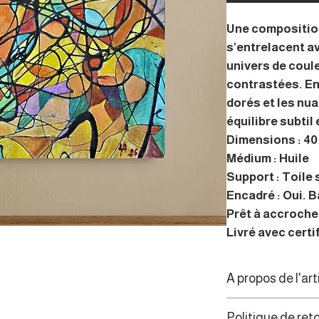
Une composition
s’entrelacent a
univers de coul
contrastées. Ent
dorés et les nua
équilibre subtil
Dimensions : 40 
Médium : Huile
Support : Toile 
Encadré : Oui. 
Prêt à accrocher
Livré avec certi
A propos de l'art
À travers une pei
Politique de ret