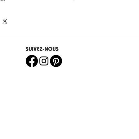
rospective, cet artiste
sforme sa quête de sens et sa
s de l’UE disposent d’un droit
cerveau en un langage visuel
e 14 jours.
que toile devient un espace de
 et de liberté intérieure.
SUIVEZ-NOUS