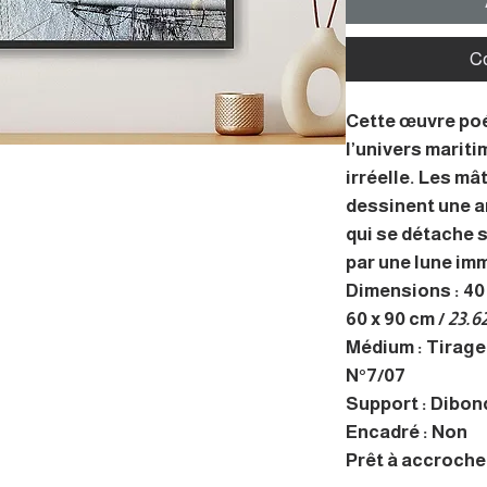
C
Cette œuvre poé
l’univers marit
irréelle. Les mâ
dessinent une a
qui se détache 
par une lune im
Dimensions : 40 
60 x 90 cm /
23.62
Médium : Tirag
N°7/07
Support : Dibon
Encadré : Non
Prêt à accrocher