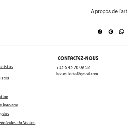
A propos de l'art
La photographe s
du voyage, du rê
paysages, du figu
effectivement e
CONTACTEZ-NOUS
artistes
+33 6 43 78 02 52
kat.millette@gmail.com
tistes
ation
e livraison
gales
Générales de Ventes