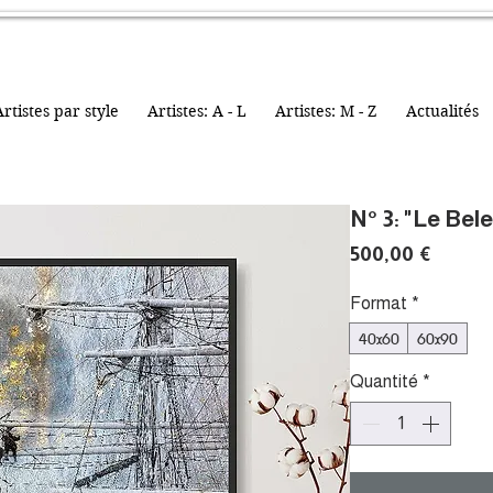
rtistes par style
Artistes: A - L
Artistes: M - Z
Actualités
N° 3: "Le Bel
Prix
500,00 €
Format
*
40x60
60x90
Quantité
*