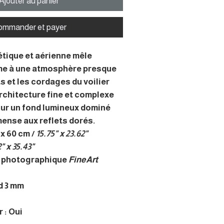
Ajouter au panier
ommander et payer
tique et aérienne mêle
ime à une atmosphère presque
ts et les cordages du voilier
rchitecture fine et complexe
sur un fond lumineux dominé
mense aux reflets dorés.
x 60 cm /
15.75" x 23.62"
" x 35.43"
e photographique
FineArt
d 3 mm
 : Oui