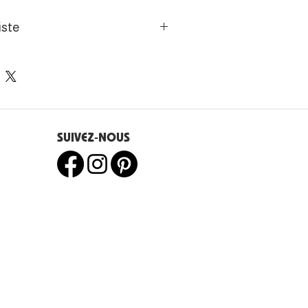
iste
'introduit dans les dimensions
ve, des tableaux et des
ratif à l'abstrait, de ce chemin
mprunté.
SUIVEZ-NOUS