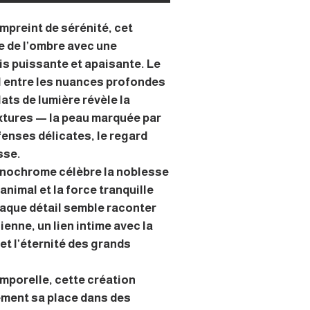
mpreint de sérénité, cet
 de l’ombre avec une
is puissante et apaisante. Le
l entre les nuances profondes
lats de lumière révèle la
xtures — la peau marquée par
fenses délicates, le regard
sse.
nochrome célèbre la noblesse
’animal et la force tranquille
haque détail semble raconter
ienne, un lien intime avec la
et l’éternité des grands
emporelle, cette création
ement sa place dans des