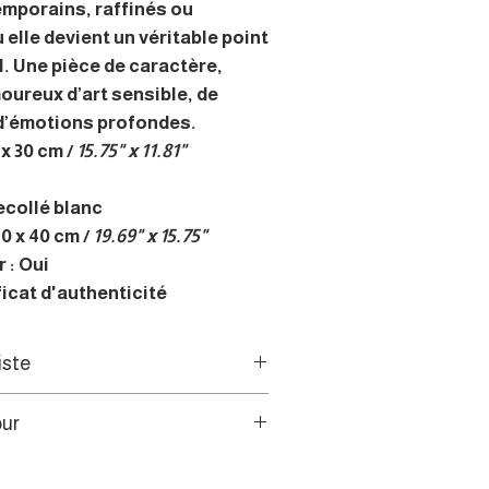
emporains, raffinés ou
 elle devient un véritable point
l. Une pièce de caractère,
oureux d’art sensible, de
 d’émotions profondes.
x 30 cm /
15.75" x 11.81"
ecollé blanc
0 x 40 cm /
19.69" x 15.75"
 : Oui
ficat d'authenticité
iste
ivisme, les toiles et dessins,
our
de l'CAC, l’artiste mettent en
auvage de contrées lointaines,
s de l’UE disposent d’un droit
eauté autant que leurs extrêmes