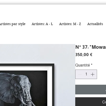
rtistes par style
Artistes: A - L
Artistes: M - Z
Actualités
N° 37: "Mowa
Prix
350,00 €
Quantité
*
C