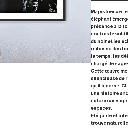
Majestueux et e
éléphant émerge
présence à la fo
contraste subti
du noir et les éc
richesse des te
le temps, les dé
chargé de sage
Cette œuvre mo
silencieuse de l
qu’il incarne. C
une histoire anc
nature sauvage 
espaces.
Élégante et int
trouve naturell