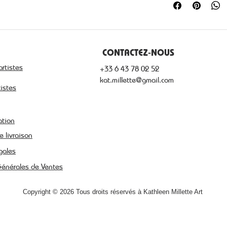
de rétractation d
fragilités.
CONTACTEZ-NOUS
artistes
+33 6 43 78 02 52
kat.millette@gmail.com
tistes
ation
e livraison
gales
Générales de Ventes
Copyright © 2026 Tous droits réservés à Kathleen Millette Art