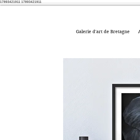
17893421911 17893421911
Galerie d'art de Bretagne
A