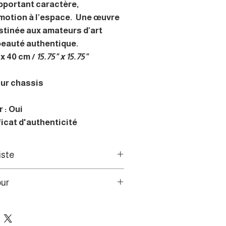
pportant caractère,
motion à l’espace. Une œuvre
stinée aux amateurs d’art
 beauté authentique.
x 40 cm /
15.75" x 15.75"
sur chassis
 : Oui
ficat d'authenticité
iste
ivisme, les toiles et dessins,
our
de l'CAC, l’artiste mettent en
auvage de contrées lointaines,
s de l’UE disposent d’un droit
eauté autant que leurs extrêmes
e 14 jours.