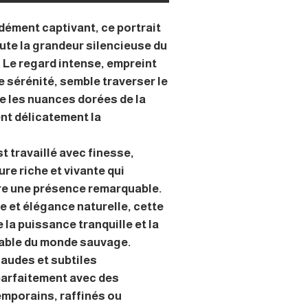
dément captivant, ce portrait
oute la grandeur silencieuse du
. Le regard intense, empreint
e sérénité, semble traverser le
e les nuances dorées de la
ent délicatement la
t travaillé avec finesse,
ure riche et vivante qui
re une présence remarquable.
e et élégance naturelle, cette
 la puissance tranquille et la
able du monde sauvage.
haudes et subtiles
arfaitement avec des
emporains, raffinés ou