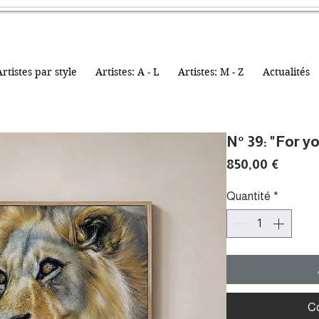
rtistes par style
Artistes: A - L
Artistes: M - Z
Actualités
N° 39: "For yo
Prix
850,00 €
Quantité
*
C