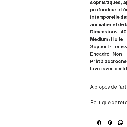
sophistiqués, a
profondeur et é
intemporelle de
animalier et de
Dimensions : 40 
Médium : Huile
Support :Toile 
Encadré : Non
Prêt à accrocher
Livré avec certi
A propos de l'art
Reflet de son art
Politique de ret
artiste certifié 
scène la faune s
Les consommateur
sublimant leur b
de rétractation d
fragilités.