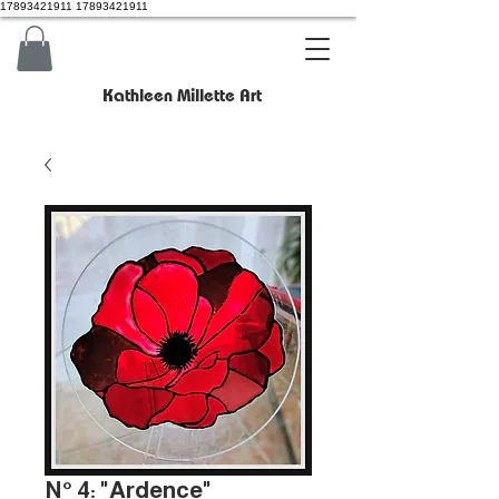
17893421911 17893421911
Kathleen Millette Art
N° 4: "Ardence"