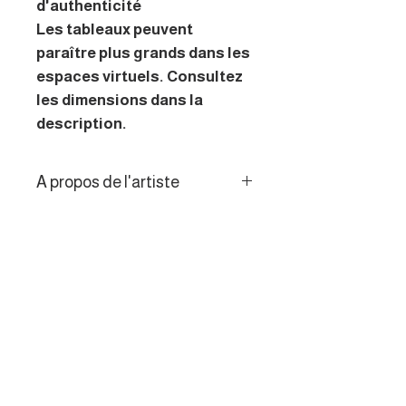
d'authenticité
Les tableaux peuvent
paraître plus grands dans les
espaces virtuels. Consultez
les dimensions dans la
description.
A propos de l'artiste
L’artiste s’inspire des couleurs
Politique de retour
changeantes du paysage des
marais et des bords de Loire.
Les consommateurs de l’UE
Ses peintures qui oscillent
disposent d’un droit de
entre figuration et abstraction
rétractation de 14 jours.
parlent d’envol, de
mouvement, d’énergie
proposent un univers poétique
et très coloré.