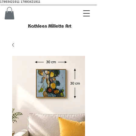
17893421911 17893421911
Kathleen Millette Art