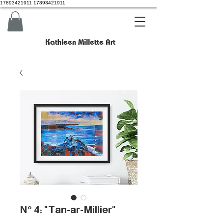
17893421911 17893421911
Kathleen Millette Art
N° 4: "Tan-ar-Millier"