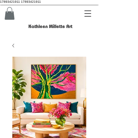
17893421911 17893421911
Kathleen Millette Art