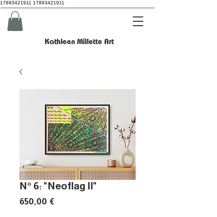
17893421911 17893421911
Kathleen Millette Art
N° 6: "Neoflag II"
Prix
650,00 €