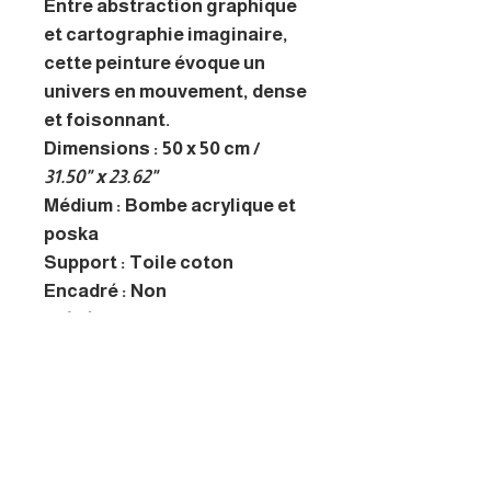
Entre abstraction graphique
et cartographie imaginaire,
cette peinture évoque un
univers en mouvement, dense
et foisonnant.
Dimensions : 50 x 50 cm /
31.50" x 23.62"
Médium : Bombe acrylique et
poska
Support : Toile coton
Encadré : Non
Prêt à accrocher : Oui
A propos de l'artiste
Mon univers est coloré et
géométrique. J’aime jouer
avec les formes et les couleurs