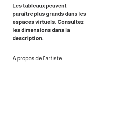
Les tableaux peuvent
paraître plus grands dans les
espaces virtuels. Consultez
les dimensions dans la
description.
A propos de l'artiste
L’artiste s’inspire des couleurs
Politique de retour
changeantes du paysage des
marais et des bords de Loire.
Les consommateurs de l’UE
Ses peintures qui oscillent
disposent d’un droit de
entre figuration et abstraction
rétractation de 14 jours.
parlent d’envol, de
mouvement, d’énergie
proposent un univers poétique
et très coloré.
MENU