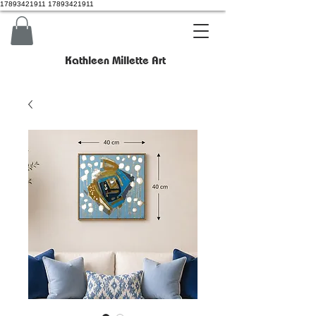
17893421911 17893421911
Kathleen Millette Art