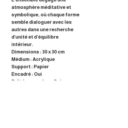
atmosphère méditative et
symbolique, où chaque forme
semble dialoguer avec les
autres dans une recherche
d’unité et d’équilibre
intérieur.
Dimensions : 30 x 30 cm
Médium : Acrylique
Support : Papier
Encadré : Oui
Prêt à accrocher : Oui
A propos de l'artiste
Découvrez l’artiste dont
l’univers créatif s’inspire du
mandala, entre harmonie,