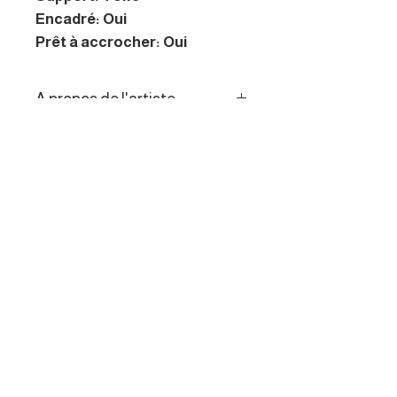
Encadré: Oui
Prêt à accrocher: Oui
A propos de l'artiste
L’artiste recherche toujours
l’El Dorado des latinos : « le cri
douloureux de son pinceau
transperce la toile, le couteau
déchire un morceau de pagne,
maintenant devenu photo… la
vie et le futur vivront dans le
MENU
bois du visage qui affronte le
destin. »
Galerie des artistes
Appel aux artistes
Contact
La défiscalisation