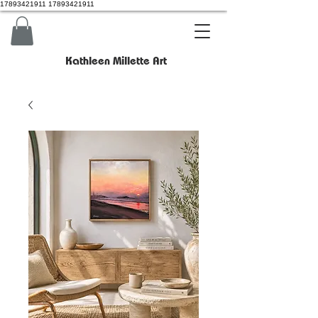
17893421911 17893421911
Kathleen Millette Art