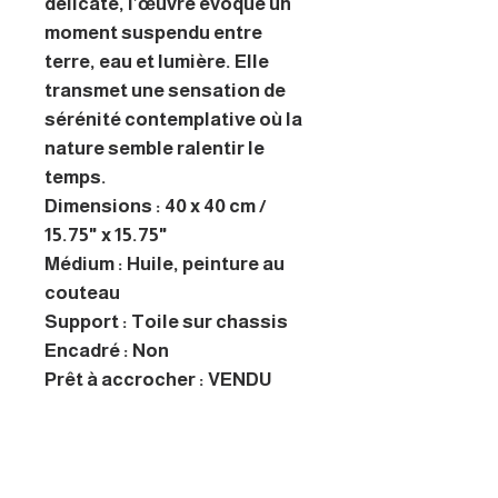
délicate, l’œuvre évoque un
moment suspendu entre
terre, eau et lumière. Elle
transmet une sensation de
sérénité contemplative où la
nature semble ralentir le
temps.
Dimensions : 40 x 40 cm /
15.75" x 15.75"
Médium : Huile, peinture au
couteau
Support : Toile sur chassis
Encadré : Non
Prêt à accrocher : VENDU
A propos de l'artiste
Artiste installée à Rennes, je