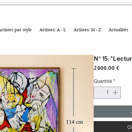
rtistes par style
Artistes: A - L
Artistes: M - Z
Actualités
N° 15: "Lectu
Prix
2 600,00 €
Quantité
*
C