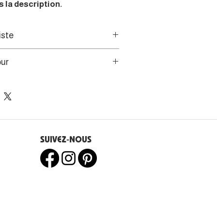
 la description.
iste
nture intuitive et
our
rospective, cet artiste
sforme sa quête de sens et sa
s de l’UE disposent d’un droit
cerveau en un langage visuel
e 14 jours.
que toile devient un espace de
 et de liberté intérieure.
SUIVEZ-NOUS