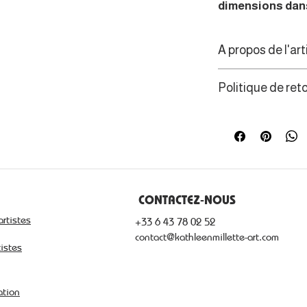
dimensions dans
A propos de l'art
À travers une pei
Politique de ret
profondément int
autodidacte tran
Les consommateur
réflexion sur le 
de rétractation d
singulier, où cha
pensée, d’émotion
CONTACTEZ-NOUS
artistes
+33 6 43 78 02 52
contact@kathleenmillette-art.com
tistes
ation