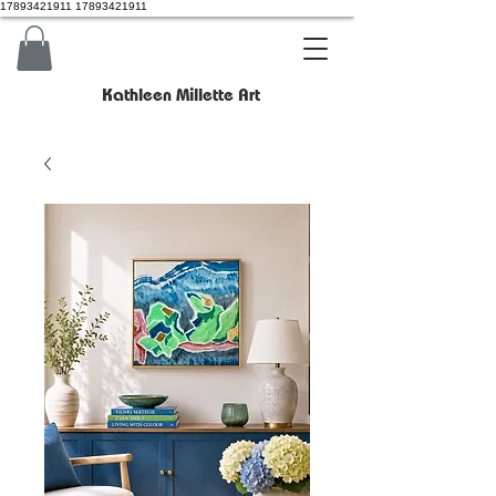
17893421911 17893421911
Kathleen Millette Art