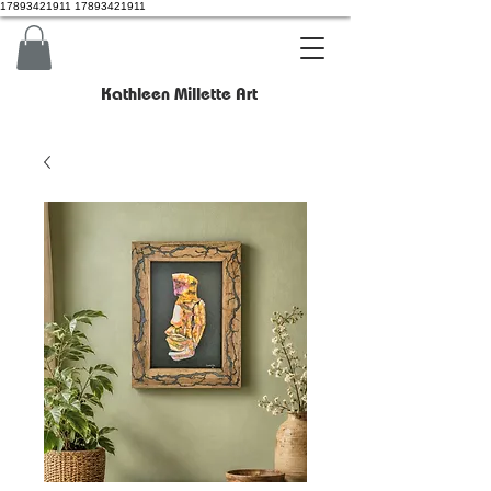
17893421911 17893421911
Kathleen Millette Art