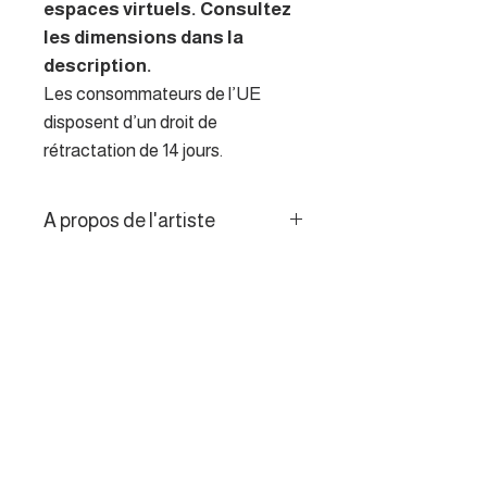
espaces virtuels. Consultez
les dimensions dans la
description.
Les consommateurs de l’UE
disposent d’un droit de
rétractation de 14 jours.
A propos de l'artiste
La peinture pour l'artiste est
Politique de retour
devenue une façon de
s’évader le long de nos rivières
Les consommateurs de l’UE
Bourguignonnes,
disposent d’un droit de
Jurassiennes ou du littoral
rétractation de 14 jours.
Breton.